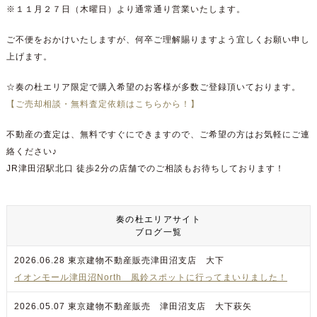
※１１月２７日（木曜日）より通常通り営業いたします。
ご不便をおかけいたしますが、何卒ご理解賜りますよう宜しくお願い申し
上げます。
☆奏の杜エリア限定で購入希望のお客様が多数ご登録頂いております。
【ご売却相談・無料査定依頼はこちらから！】
不動産の査定は、
無料
ですぐにできますので、ご希望の方はお気軽にご連
絡ください♪
JR津田沼駅北口 徒歩2分の店舗でのご相談もお待ちしております！
奏の杜エリアサイト
ブログ一覧
2026.06.28
東京建物不動産販売津田沼支店 大下
イオンモール津田沼North 風鈴スポットに行ってまいりました！
2026.05.07
東京建物不動産販売 津田沼支店 大下萩矢