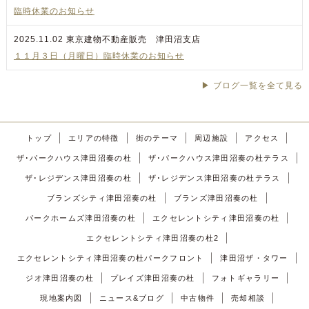
臨時休業のお知らせ
2025.11.02
東京建物不動産販売 津田沼支店
１１月３日（月曜日）臨時休業のお知らせ
▶ ブログ一覧を全て見る
トップ
エリアの特徴
街のテーマ
周辺施設
アクセス
ザ･パークハウス津田沼奏の杜
ザ･パークハウス津田沼奏の杜テラス
ザ･レジデンス津田沼奏の杜
ザ･レジデンス津田沼奏の杜テラス
ブランズシティ津田沼奏の杜
ブランズ津田沼奏の杜
パークホームズ津田沼奏の杜
エクセレントシティ津田沼奏の杜
エクセレントシティ津田沼奏の杜2
エクセレントシティ津田沼奏の杜パークフロント
津田沼ザ・タワー
ジオ津田沼奏の杜
プレイズ津田沼奏の杜
フォトギャラリー
現地案内図
ニュース&ブログ
中古物件
売却相談