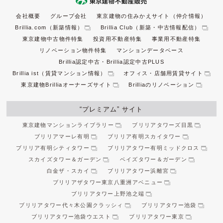
会社概要
グループ会社
東京建物の住みかえサイト（仲介情報）
Brillia.com（新築情報）
Brillia Club（新築・中古情報配信）
東京建物中古物件特集
投資用不動産特集
事業用不動産特集
リノベーション物件特集
マンションデータベース
Brillia認定中古・Brillia認定中古PLUS
Brillia ist（賃貸マンション情報）
オフィス・店舗用賃貸サイト
東京建物Brilliaオーナーズサイト
Brilliaのリノベーション
“プレミアム” サイト
東京建物マンションライブラリー
ブリリアタワーズ目黒
ブリリアマーレ有明
ブリリア有明スカイタワー
ブリリア有明シティタワー
ブリリアタワー有明ミッドクロス
スカイズタワー＆ガーデン
ベイズタワー＆ガーデン
白金ザ・スカイ
ブリリアタワー浜離宮
ブリリアザタワー東京八重洲アベニュー
ブリリアタワー上野池之端
ブリリアタワー代々木公園クラッシィ
ブリリアタワー池袋
ブリリアタワー池袋ウエスト
ブリリアタワー東京