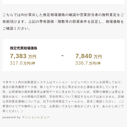
こちらではAIが算出した推定相場価格の確認や営業担当者の無料査定をご
依頼頂けます。上記の専有面積・階数等の部屋条件を設定し、相場価格を
ご確認ください。
推定売買相場価格
7,383
7,840
～
万円
万円
317.0
336.7
万円/坪
万円/坪
※本サイト内の自動査定システムはマンション・レビューのシステムを採用しており、
過去の販売履歴データ他、様々なデータを元に導き出された価格を表示しています。
尚、お部屋毎の個別要素等は参照データに含まれていないため、実際の価格とは異なる
場合があり、その情報の正確性、完全性等について保証するものではありません。詳細
な売却査定価格については、以下の売却査定フォームから、是非ご相談ください。（ご
希望のエリアや物件によっては、お取扱いできない場合がございます。あらかじめご了
承ください。）
powered by
マンションレビュー