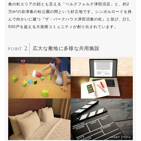
奏の杜エリアの顔とも言える「ベルクフォルテ津田沼店」と、約2
万m²の谷津奏の杜公園の間という好立地です。シンボルロードを挟
んで向かいに建つ『ザ・パークハウス津田沼奏の杜』と並び、計1,
500戸を超える大規模コミュニティが創り出されています。
2
広大な敷地に
多様な共用施設
POINT
image photo