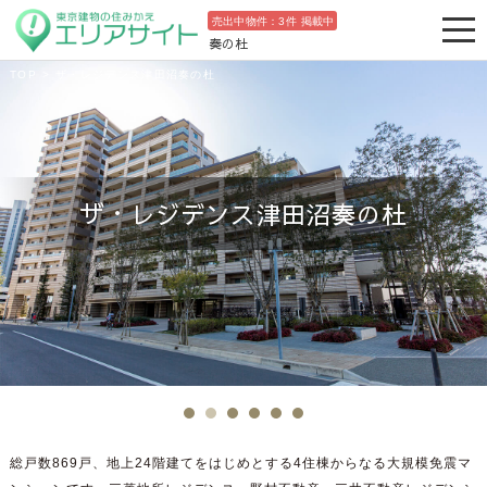
売出中物件：
3
件 掲載中
奏の杜
TOP
>
ザ・レジデンス津田沼奏の杜
ザ・レジデンス津田沼奏の杜
総戸数869戸、地上24階建てをはじめとする4住棟からなる大規模免震マ