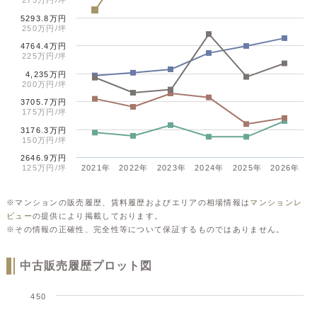
5293.8万円
250万円/坪
4764.4万円
225万円/坪
4,235万円
200万円/坪
3705.7万円
175万円/坪
3176.3万円
150万円/坪
2646.9万円
125万円/坪
2021年
2022年
2023年
2024年
2025年
2026年
※マンションの販売履歴、賃料履歴およびエリアの相場情報は
マンションレ
ビュー
の提供により掲載しております。
※その情報の正確性、完全性等について保証するものではありません。
中古販売履歴プロット図
450
Series 1