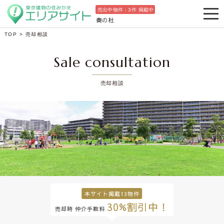
売出中物件：
3
件 掲載中
奏の杜
TOP
>
売却相談
Sale consultation
売却相談
本サイト掲載13物件
30%割引中！
売却時 仲介手数料