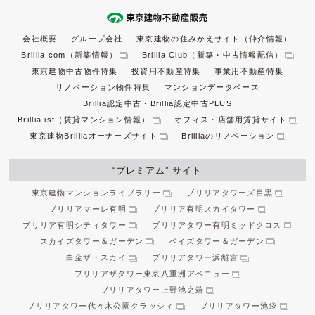
会社概要
グループ会社
東京建物の住みかえサイト（仲介情報）
Brillia.com（新築情報）
Brillia Club（新築・中古情報配信）
東京建物中古物件特集
投資用不動産特集
事業用不動産特集
リノベーション物件特集
マンションデータベース
Brillia認定中古・Brillia認定中古PLUS
Brillia ist（賃貸マンション情報）
オフィス・店舗用賃貸サイト
東京建物Brilliaオーナーズサイト
Brilliaのリノベーション
“プレミアム” サイト
東京建物マンションライブラリー
ブリリアタワーズ目黒
ブリリアマーレ有明
ブリリア有明スカイタワー
ブリリア有明シティタワー
ブリリアタワー有明ミッドクロス
スカイズタワー＆ガーデン
ベイズタワー＆ガーデン
白金ザ・スカイ
ブリリアタワー浜離宮
ブリリアザタワー東京八重洲アベニュー
ブリリアタワー上野池之端
ブリリアタワー代々木公園クラッシィ
ブリリアタワー池袋